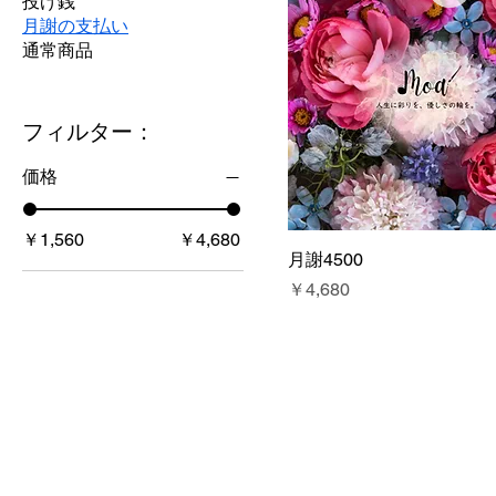
投げ銭
月謝の支払い
通常商品
フィルター：
価格
￥1,560
￥4,680
月謝4500
価格
￥4,680