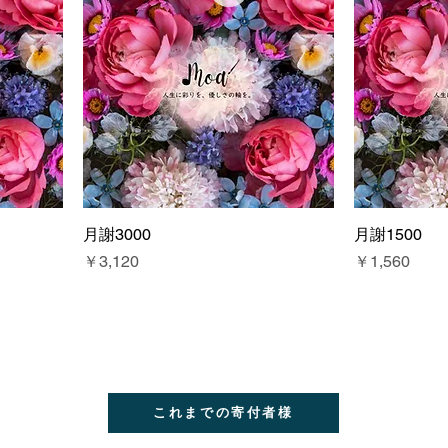
月謝3000
月謝1500
価格
価格
￥3,120
￥1,560
これまでの寄付者様