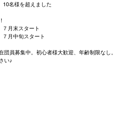
０　10名様を超えました
！
０　７月末スタート
０　７月中旬スタート
在団員募集中。初心者様大歓迎、年齢制限なし。
さい♪