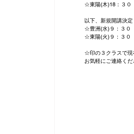
☆東陽(木)18：３
以下、新規開講決定
☆豊洲(水)９：３
☆東陽(火)９：３
☆印の３クラスで現
お気軽にご連絡くだ