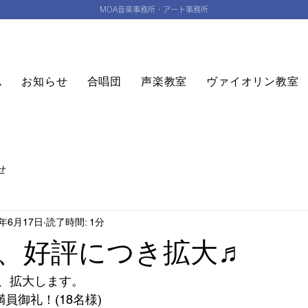
MOA音楽事務所・アート事務所
ム
お知らせ
合唱団
声楽教室
ヴァイオリン教室
せ
5年6月17日
読了時間: 1分
、好評につき拡大♬
、拡大します。
員御礼！(18名様)