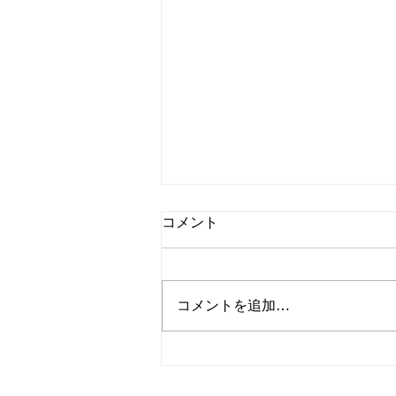
コメント
コメントを追加…
江東区MOA合唱団・音楽教室
第２回発表会のお知らせ