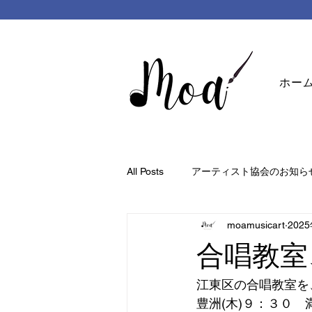
ホー
All Posts
アーティスト協会のお知ら
moamusicart
202
合唱教室
江東区の合唱教室を
豊洲(木)９：３０　満