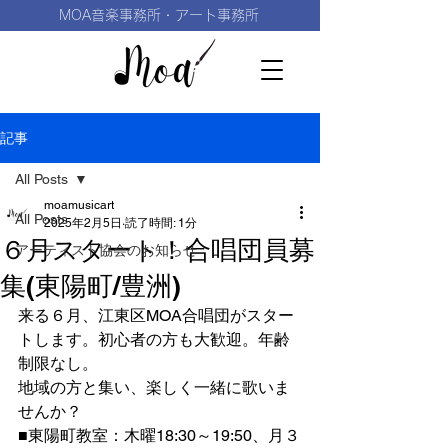
MOA音楽事務所・アート事務所
記事
All Posts
moamusicart
All Posts
2025年2月5日
読了時間: 1分
６月スタート！合唱団員募
アーティスト協会のお知らせ
集(東陽町/豊洲)
来る６月、江東区MOA合唱団がスター
トします。初心者の方も大歓迎。年齢
制限なし。
地域の方と集い、楽しく一緒に歌いま
せんか？
■東陽町教室：木曜18:30～19:50、月３