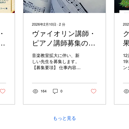
2026年2月10日
∙
2
分
20
・
ヴァイオリン講師・
表
ピアノ講師募集のお
知らせ
音楽教室拡大に伴い、新
12
しい先生を募集します。
1
【募集要項】 仕事内容：
ン
ヴァイオリン個人レッス
リ
ン／ピアノ個人レッスン
た
応募資格： 女性のみ。音
い
楽大学ヴァイオリン又は
164
0
座
ピアノ専攻卒業以上。指
の
導経験が浅い方もブラン
せ
クがある方も、熱意があ
で
れば歓迎いたします。 勤
ペ
もっと見る
務地： 江東区（最寄り
短
駅：東西線 東陽町駅 徒
が