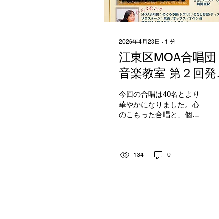
2026年4月23日
∙
1
分
江東区MOA合唱団
音楽教室 第２回発
会のお知らせ
今回の合唱は40名とより
華やかになりました。心
のこもった合唱と、個性
光るソロの方々の演奏を
お楽しみください。皆さ
まのお越しを心よりお待
ちしております。出演者
134
0
のお知り合いでない方
は、QRコード又はメー
ルよりご来場のお申し込
みをお願いいたします。
入場無料です。お気軽に
いらしてください。