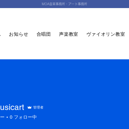
MOA音楽事務所・アート事務所
ム
お知らせ
合唱団
声楽教室
ヴァイオリン教室
sicart
管理者
ー
0
フォロー中