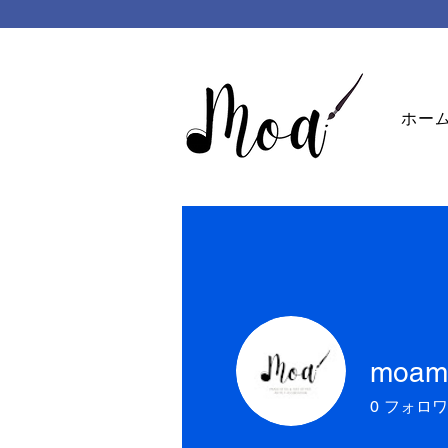
ホー
moamu
0
フォロワ