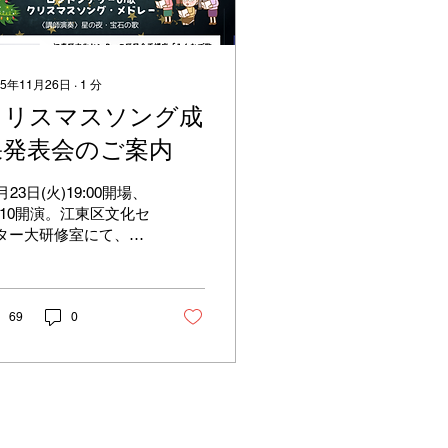
25年11月26日
∙
1
分
クリスマスソング成
果発表会のご案内
月23日(火)19:00開場、
9:10開演。江東区文化セ
ター大研修室にて、ク
スマスの歌を中心とし
合唱の成果発表会を行
ます。全６回の短期講
で集まった、今回限り
69
0
メンバーで、心を合わ
て歌います。講師演奏
は、フランス歌曲とオ
ラを演奏いたします。
い時間ではございます
、楽しい会にしたいと