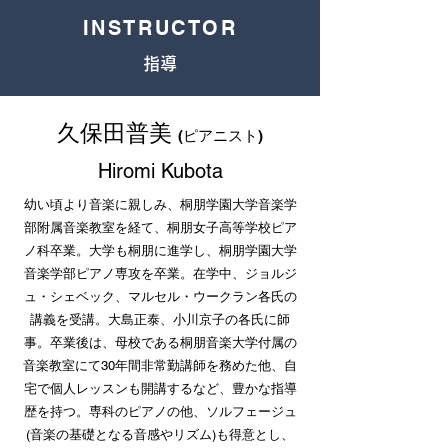
INSTRUCTOR
​指導
​久保田普美
(ピアニスト)
​Hiromi Kubota
幼い頃より音楽に親しみ、桐朋学園大学音楽学
部附属音楽教室を経て、桐朋女子高等学校ピア
ノ科卒業。大学も桐朋に進学し、桐朋学園大学
音楽学部ピアノ専攻を卒業。在学中、ジョルジ
ュ・シェベック、マルセル・ウークラン各氏の
講義を受講。大島正泰、小川京子の各氏に師
事。卒業後は、母校である桐朋音楽大学付属の
音楽教室にて30年間非常勤講師を務めた他、自
宅で個人レッスンも開講するなど、豊かな指導
歴を持つ。専科のピアノの他、ソルフェージュ
(音楽の基礎となる音感やリズム)も得意とし、